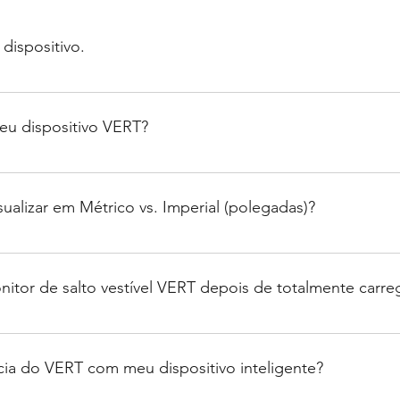
dispositivo.
ivo iOS com Bluetooth 4.0 (baixo consumo de energia). Aqui est
 iPhone 8 e 8 Plus, iPhone 7 e 7 Plus, iPhone SE, iPhone 6S e 6
eu dispositivo VERT?
Pad Pro, iPad, 5ª geração, 9,7 pol. iPad Pro, iPad Air e iPad Air 2,
.
 por cerca de 2 a 3 segundos para que o monitor seja LIGADO. 
o por cerca de 2 a 3 segundos e verá “Desligando” no monitor.
ualizar em Métrico vs. Imperial (polegadas)?
onfigurações e fazer a alteração em Medição do dispositivo. De
de medição será mostrado no visor VERT Jump Monitor. Ele t
tor de salto vestível VERT depois de totalmente carr
ca de 2 horas), o monitor de salto vestível VERT durará cerca d
cia do VERT com meu dispositivo inteligente?