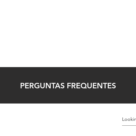
 Page
Buy Now
Players
Teams
Resources
PERGUNTAS FREQUENTES