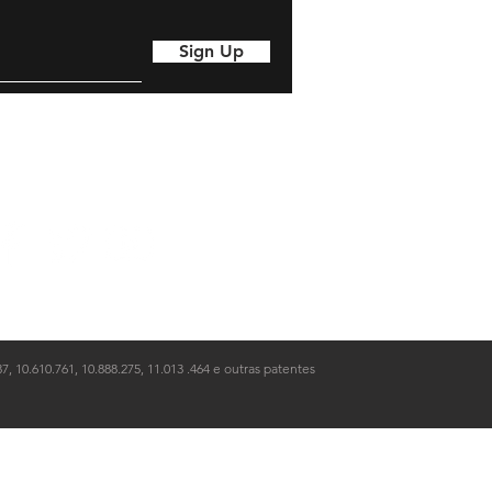
menos de 1”!). O dispositivo de
treino ou jogo em tempo real
Sign Up
7, 10.610.761, 10.888.275, 11.013 .464 e outras patentes