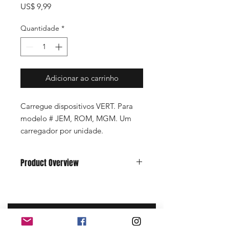
Preço
US$ 9,99
Quantidade
*
Adicionar ao carrinho
Carregue dispositivos VERT. Para
modelo # JEM, ROM, MGM. Um
carregador por unidade.
Product Overview
Charging cradle for your VERT
Performance Sensor.
Place the sensor into the charging
cradle with the button facing
Sign up for a VERT account today.
upwards and the two golden
Never miss an update