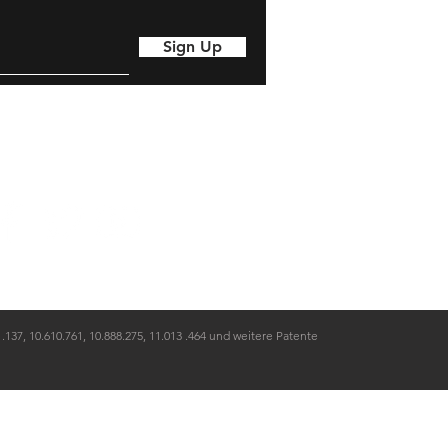
ERT war das einzige Testgerät,
 eingesetzt werden konnte.
Sign Up
1.137, 10.610.761, 10.888.275, 11.013 .464 und weitere Patente