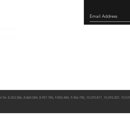
(weniger als 1 Zoll!) am genauesten. Das tragbare Sprunggerät V
ikalen Sprungtestgeräten in einem Echtzeittraining oder -spiel
hrt zurück
chtlinie
. 8.253.586, 8.860.584, 8.957.785, 9.855.484, 9.456.785, 10.070.817, 10.293.207, 10.53