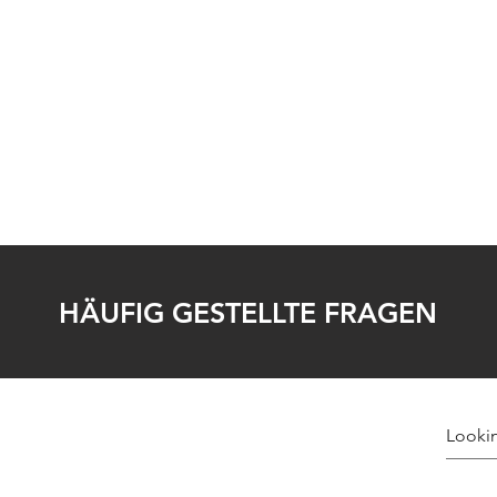
 Page
Buy Now
Players
Teams
Resources
HÄUFIG GESTELLTE FRAGEN