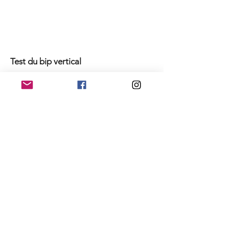
Test du bip vertical
Pour en savoir plus sur le nouveau
programme de tests de VERT, veuillez
contacter :
performance@myvert.com
.
Sign up for a VERT account today.
Never miss an update