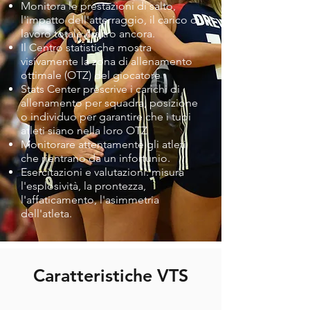
Monitora le prestazioni di salto,
l'impatto dell'atterraggio, il carico di
lavoro totale e altro ancora.
Il Centro statistiche mostra
visivamente la zona di allenamento
ottimale (OTZ) del giocatore
Stats Center prescrive i carichi di
allenamento per squadra, posizione
o individuo per garantire che i tuoi
atleti siano nella loro OTZ
Monitorare attentamente gli atleti
che rientrano da un infortunio.
Esercitazioni e valutazioni: misura
l'esplosività, la prontezza,
l'affaticamento, l'asimmetria
dell'atleta.
Caratteristiche VTS