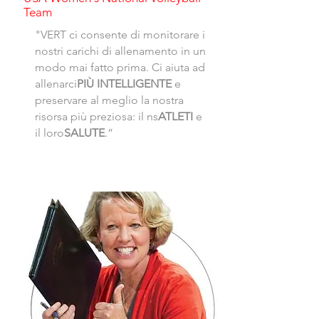
Team
"VERT ci consente di monitorare i
nostri carichi di allenamento in un
modo mai fatto prima. Ci aiuta ad
allenarci
PIÙ INTELLIGENTE
e
preservare al meglio la nostra
risorsa più preziosa: il ns
ATLETI
e
il loro
SALUTE
.”