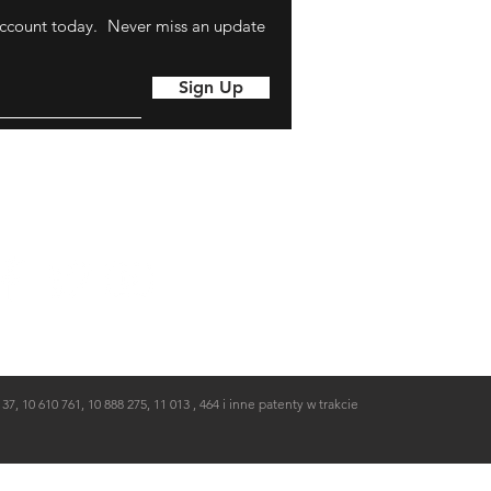
ccount today.
Never miss an update
Sign Up
7, 10 610 761, 10 888 275, 11 013 , 464 i inne patenty w trakcie