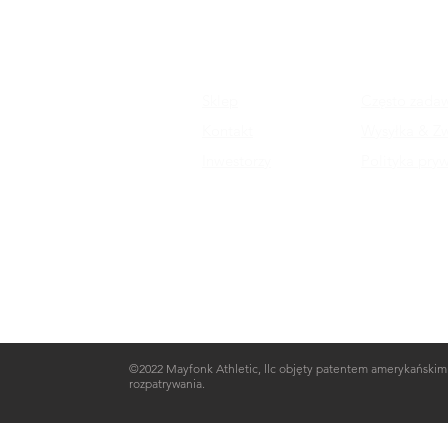
Sklep
Często zada
Kontakt
Wysyłka & Z
Inwestorzy
Polityka pry
©2022 Mayfonk Athletic, llc objęty patentem amerykańskim nr. 8
rozpatrywania.