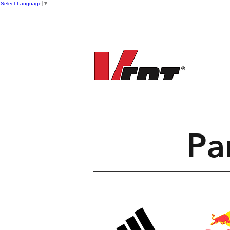
Select Language
▼
New
Pa