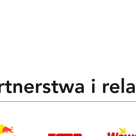
 Page
Buy Now
Players
Teams
Resources
rtnerstwa i rela