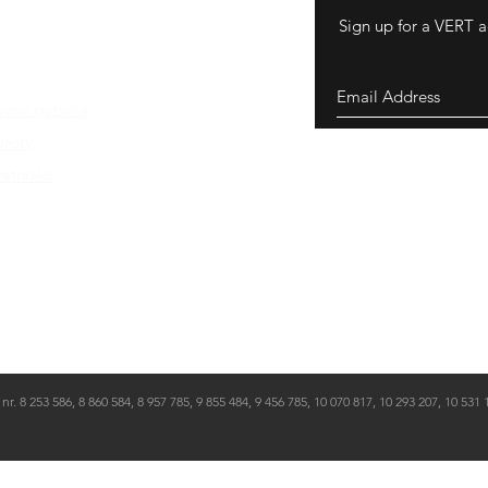
Sign up for a VERT a
wane pytania
wroty
watności
 253 586, 8 860 584, 8 957 785, 9 855 484, 9 456 785, 10 070 817, 10 293 207, 10 531 13