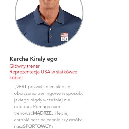
Karcha Kiraly'ego
Główny trener
Reprezentacja USA w siatkówce
kobiet
„VERT pozwala nam śledzić
obciążenia treningowe w sposób,
jakiego nigdy wcześniej nie
robiono. Pomaga nam
trenować
MĄDRZEJ
i lepiej
chronić nasz najcenniejszy zasób:
nasz
SPORTOWCY
i