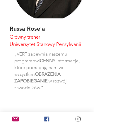
Russa Rose'a
Główny trener
Uniwersytet Stanowy Pensylwanii
„VERT zapewnia naszemu
programowi
CENNY
informacje,
które pomagają nam we
wszystkim
OBRAŻENIA
ZAPOBIEGANIE
w rozwój
zawodników.”