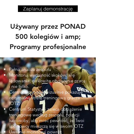
Zaplanuj demonstrację
Używany przez PONAD
500 kolegiów i amp;
Programy profesjonalne
Pełna analiza zespołu
Monitoruj wydajność skoków, siłę
lądowania, całkowite obciążenie pracą
i nie tylko.
Centrum statystyk wizualnie pokazuje
optymalną strefę treningową gracza
(OTZ)
Centrum Statystyki zaleca obciążenie
treningowe według zespołu, pozycji
lub osoby, aby mieć pewność, że Twoi
sportowcy mieszczą się w swoim OTZ
Uważnie monitoruj powrót