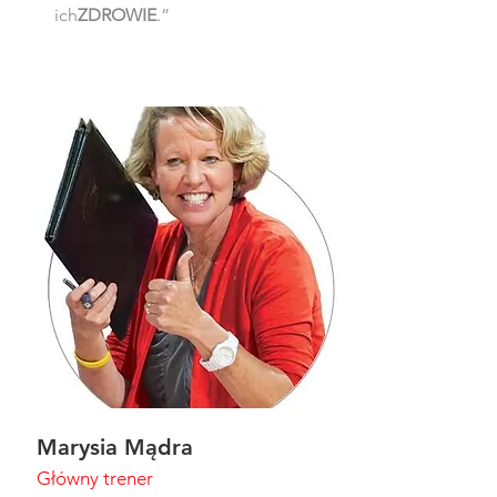
ich
ZDROWIE
.”
Marysia Mądra
Główny trener