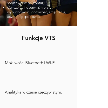
sportowców po kontuzji.
Ćwiczenia i oceny: Zmierz
wybuchowość, gotowość, zmęczenie,
asymetrię sportowca.
Funkcje VTS
Możliwości Bluetooth i Wi-Fi.
Analityka w czasie rzeczywistym.