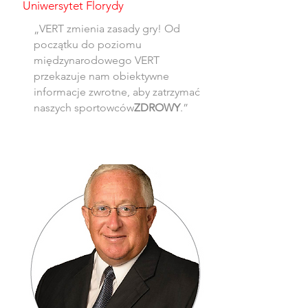
Uniwersytet Florydy
„VERT zmienia zasady gry! Od
początku do poziomu
międzynarodowego VERT
przekazuje nam obiektywne
informacje zwrotne, aby zatrzymać
naszych sportowców
ZDROWY
.”