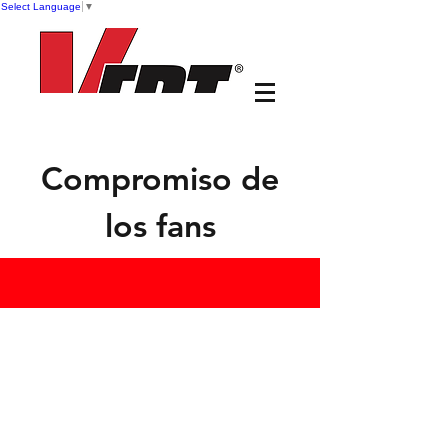
Select Language
▼
Compromiso de
los fans
Interactúe con consumidores y
fanáticos utilizando la
plataforma tecnológica de VERT.
Cree una poderosa
participación del consumidor
con juegos de aplicaciones