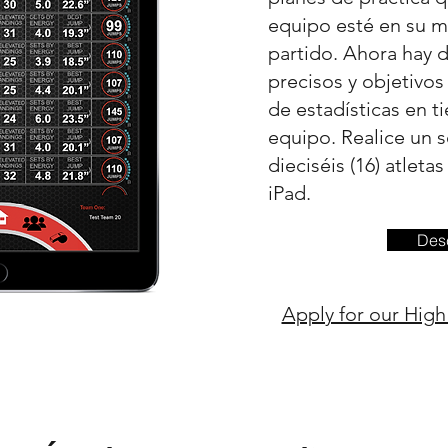
equipo esté en su m
partido. Ahora hay 
precisos y objetivo
de estadísticas en t
equipo. Realice un 
dieciséis (16) atleta
iPad.
Desc
Apply for our Hig