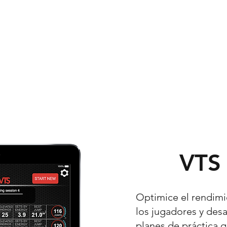
 Page
Buy Now
Players
Teams
Resources
VTS 
Optimice el rendimi
los jugadores y des
planes de práctica 