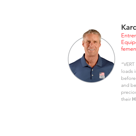
Karc
Entre
Equip
femen
“VERT a
loads 
before.
and be
precio
their
H