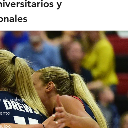
versitarios y
onales
a de trabajo
iento
quipo,