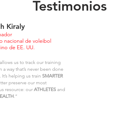
Testimonios
h Kiraly
nador
o nacional de voleibol
ino de EE. UU.
llows us to track our training
in a way that’s never been done
 It’s helping us train
SMARTER
tter preserve our most
us resource: our
ATHLETES
and
EALTH
.”