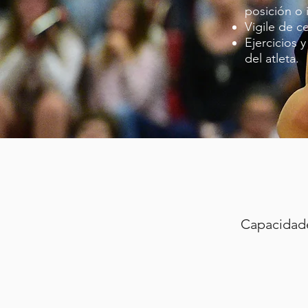
posición o 
Vigile de c
Ejercicios 
del atleta.
Capacidade