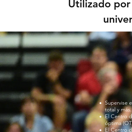
Utilizado por
unive
Supervise e
total y más.
El Centro d
óptima (OT
El Centro d