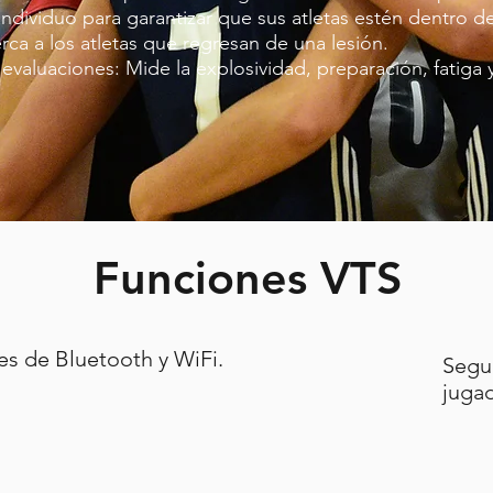
individuo para garantizar que sus atletas estén dentro d
erca a los atletas que regresan de una lesión.
y evaluaciones: Mide la explosividad, preparación, fatiga 
Funciones VTS
s de Bluetooth y WiFi.
Segu
juga