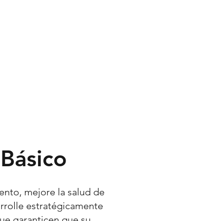
Contact
More
Básico
ento, mejore la salud de
arrolle estratégicamente
que garanticen que su