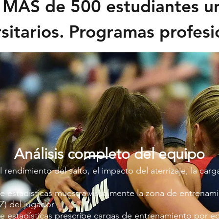
 MÁS de 500 estudiantes uni
rsitarios. Programas profesi
Análisis completo del equipo
l rendimiento del salto, el impacto del aterrizaje, la carg
e estadísticas muestra visualmente la zona de entrenam
Z) del jugador
e estadísticas prescribe cargas de entrenamiento por e