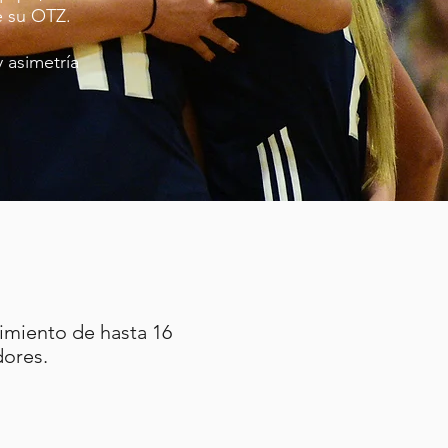
e su OTZ.
y asimetría
imiento de hasta 16
dores.